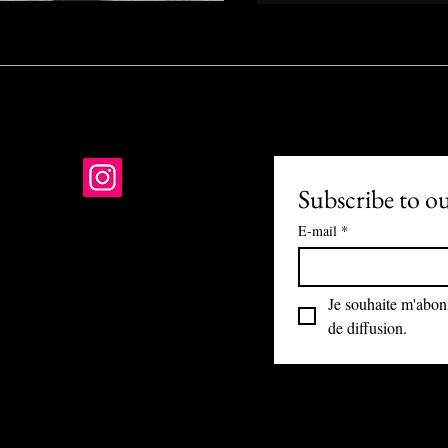
Subscribe to o
E-mail
*
01 PARIS
-R-24-1121
Je souhaite m'abonne
nis@gmail.com
de diffusion.