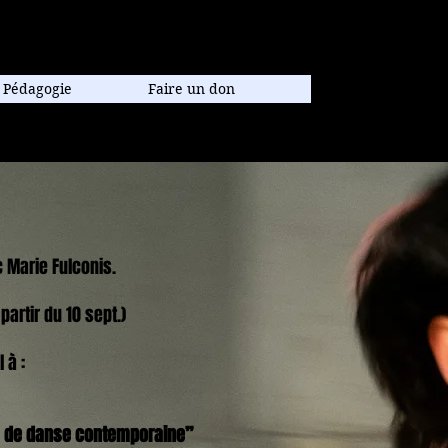
poraine.
Pédagogie
Faire un don
 Marie Fulconis.
partir du 10 sept.)
l à :
e de danse contemporaine”