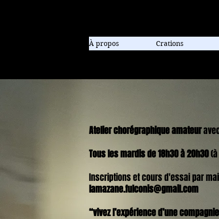
Compagnie de danse contem
À propos
Crations
Atelier chorégraphique
amateur
avec
Tous les mardis de 18h30 à 20h30
(à 
Inscriptions et cours d'essai par mai
lamazane.fulconis@gmail.com
“vivez l’expérience d’une compagni