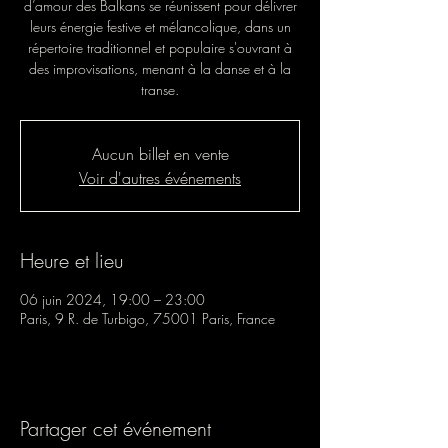
d’amour des Balkans se réunissent pour délivrer
leurs énergie festive et mélancolique, dans un
répertoire traditionnel et populaire s'ouvrant à
des improvisations, menant à la danse et à la
transe.
Aucun billet en vente
Voir d'autres événements
Heure et lieu
06 juin 2024, 19:00 – 23:00
Paris, 9 R. de Turbigo, 75001 Paris, France
Partager cet événement