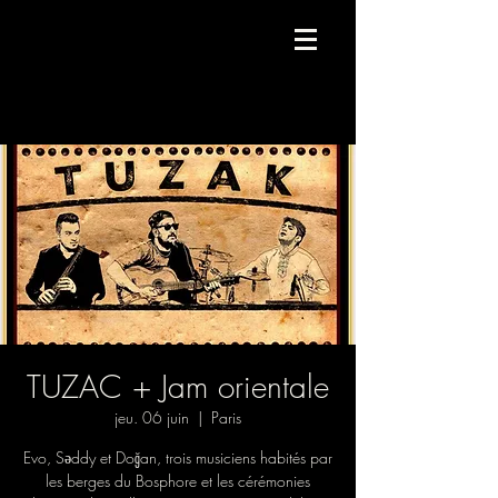
Compagnie de danse contemporaine.
TUZAC + Jam orientale
jeu. 06 juin
  |  
Paris
Evo, Səddy et Doğan, trois musiciens habités par
les berges du Bosphore et les cérémonies