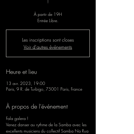
!
À partir de 19H
Entrée Libre.
Les inscriptions sont closes
Voir d'autres événements
Heure et lieu
13 avr. 2023, 19:00
Paris, 9 R. de Turbigo, 75001 Paris, France
À propos de l'événement
Fala galera !
Venez danser au rythme de la Samba avec les 
excellents musiciens du collectif Samba Na Rua 