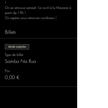
!
On se retrouve samedi 1er avril à la Mazane à 
partir de 19h !
On espère vous retrouver nombreux !
Billets
Vente expirée
Type de billet
Samba Na Rua
Prix
0,00 €