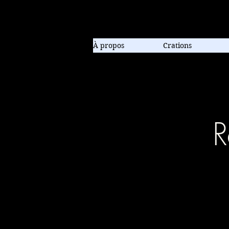
Compagnie de danse contem
À propos
Crations
R