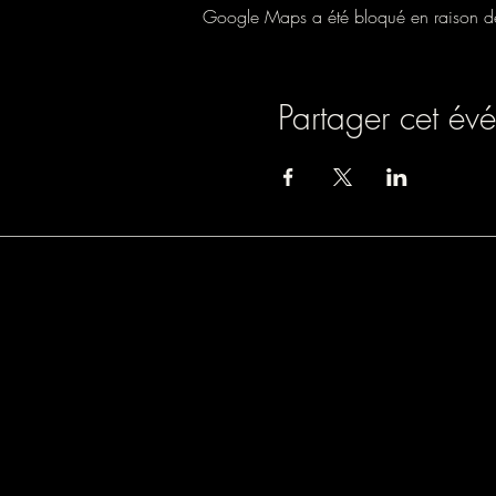
Google Maps a été bloqué en raison de 
Partager cet év
Association loi 1901
9 rue de Turbigo, 750
SIREN : 838803054
Licence spectacle : L