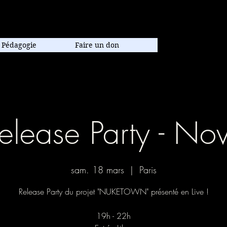
poraine.
Pédagogie
Faire un don
elease Party - No
sam. 18 mars
  |  
Paris
Release Party du projet "NUKETOWN" présenté en Live !
19h - 22h