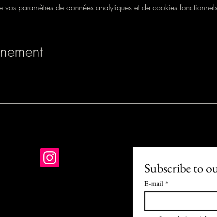
vos paramètres de données analytiques et de cookies fonctionnels
énement
Subscribe to o
E-mail
*
01 PARIS
-R-24-1121