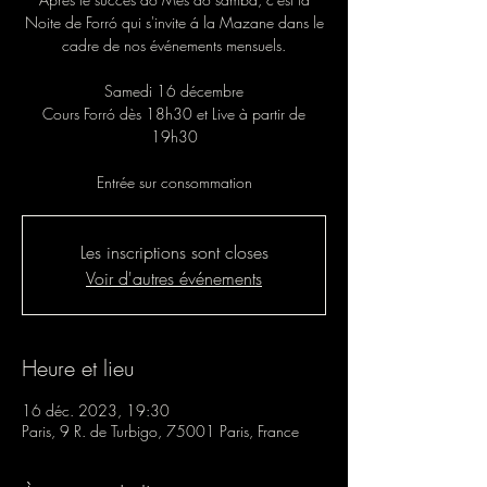
Noite de Forró qui s'invite á la Mazane dans le
cadre de nos événements mensuels.
Samedi 16 décembre
Cours Forró dès 18h30 et Live à partir de
19h30
Entrée sur consommation
Les inscriptions sont closes
Voir d'autres événements
Heure et lieu
16 déc. 2023, 19:30
Paris, 9 R. de Turbigo, 75001 Paris, France