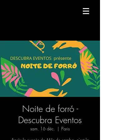
Compagnie de danse contemporaine.
Noite de forró -
Descubra Eventos
sam. 16 déc.
  |  
Paris
Après le succès do Mês do samba, c'est la