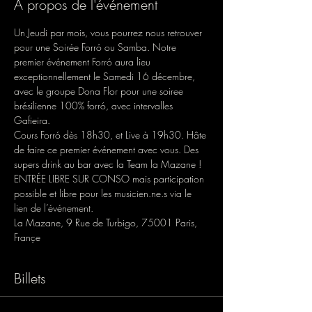
À propos de l'événement
Un Jeudi par mois, vous pourrez nous retrouver 
pour une Soirée Forró ou Samba. Notre 
premier événement Forró aura lieu 
exceptionnellement le Samedi 16 décembre, 
avec le groupe Dona Flor pour une soiree 
brésilienne 100% forró, avec intervalles 
Gafieira.
Cours Forró dès 18h30, et Live à 19h30. Hâte 
de faire ce premier événement avec vous. Des 
supers drink au bar avec la Team la Mazane ! 
ENTRÉE LIBRE SUR CONSO mais participation 
possible et libre pour les musicien.ne.s via le 
lien de l’événement.
La Mazane, 9 Rue de Turbigo, 75001 Paris, 
Françe
Billets