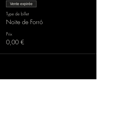
Vente expirée
Type de billet
Noite de Forró
Prix
0,00 €
Partager cet événement
Association loi 1901
9 rue de Turbigo, 75001 PARIS