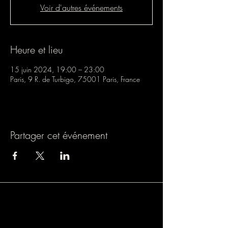
Voir d'autres événements
Heure et lieu
15 juin 2024, 19:00 – 23:00
Paris, 9 R. de Turbigo, 75001 Paris, France
Partager cet événement
Association loi 1901
9 rue de Turbigo, 75001 PARIS
SIREN : 838803054