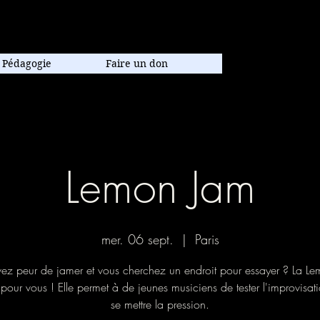
poraine.
Pédagogie
Faire un don
Lemon Jam
mer. 06 sept.
  |  
Paris
ez peur de jamer et vous cherchez un endroit pour essayer ? La L
e pour vous ! Elle permet à de jeunes musiciens de tester l'improvisat
se mettre la pression.