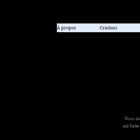
Compagnie de danse contem
À propos
Crations
Vous av
est fait