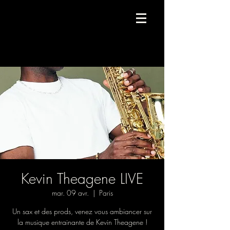
Compagnie de danse contemporaine.
Kevin Theagene LIVE
mar. 09 avr.
  |  
Paris
Un sax et des prods, venez vous ambiancer sur
la musique entrainante de Kevin Theagene !