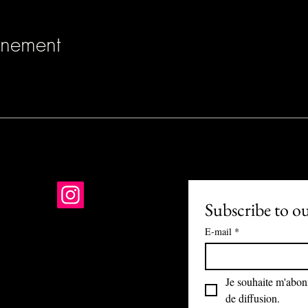
énement
Subscribe to o
E-mail
*
01 PARIS
-R-24-1121
Je souhaite m'abonne
nis@gmail.com
de diffusion.