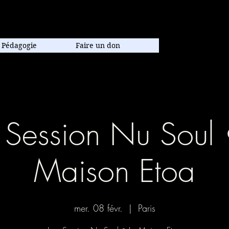
poraine.
Pédagogie
Faire un don
 Session Nu Soul 
Maison Etoa
mer. 08 févr.
  |  
Paris