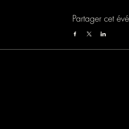
Partager cet év
Association loi 1901
9 rue de Turbigo, 750
SIREN : 838803054
Licence spectacle : L
Mail : lamazane.fulco