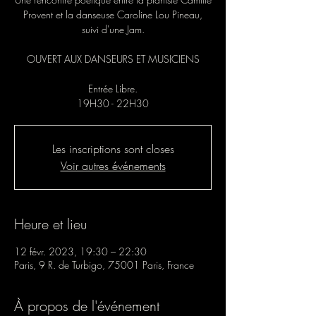
Provent et la danseuse Caroline Lou Pineau,
suivi d'une Jam.
OUVERT AUX DANSEURS ET MUSICIENS
Entrée Libre.
19H30 - 22H30
Les inscriptions sont closes
Voir autres événements
Heure et lieu
12 févr. 2023, 19:30 – 22:30
Paris, 9 R. de Turbigo, 75001 Paris, France
À propos de l'événement