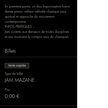
En première partie, un duo Improvisation fusion 
danse piano, mêlant mélodie classique jazz 
spirituel et approche du mouvement 
contemporaine.
INFOS PRATIQUES :
Jam ouverte aux danseurs de toutes disciplines 
et aux musiciens (y compris issus du classique).
Billets
Vente expirée
Type de billet
JAM MAZANE
Prix
0,00 €