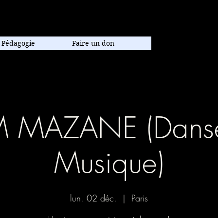
poraine.
Pédagogie
Faire un don
M MAZANE (Danse
Musique)
lun. 02 déc.
  |  
Paris