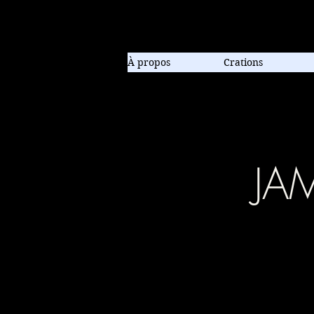
Compagnie de danse contem
À propos
Crations
JA