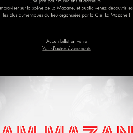
Une jam pour musiciens et danseurs !
mproviser sur la scène de La Mazane, et public venez découvrir les
les plus authentiques du lieu organisées par la Cie. La Mazane !
Aucun billet en vente
Voir d'autres événements