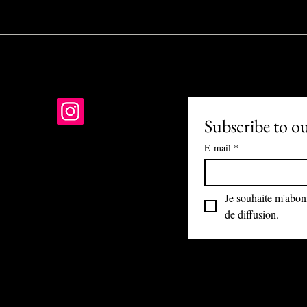
Subscribe to o
E-mail
*
01 PARIS
-R-24-1121
Je souhaite m'abonne
nis@gmail.com
de diffusion.