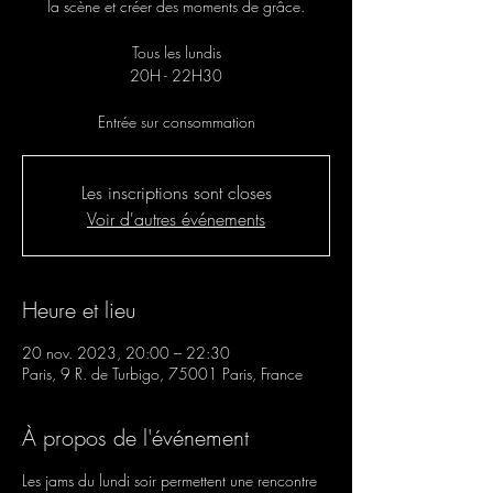
la scène et créer des moments de grâce.
Tous les lundis
20H - 22H30
Entrée sur consommation
Les inscriptions sont closes
Voir d'autres événements
Heure et lieu
20 nov. 2023, 20:00 – 22:30
Paris, 9 R. de Turbigo, 75001 Paris, France
À propos de l'événement
Les jams du lundi soir permettent une rencontre