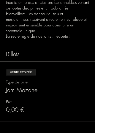
inédite entre des artistes professionnel.le.s venant
de toutes disciplines et un public très
bienveillant. Les danseur.euse.s et
musicien.ne.s'inscrivent directement sur place et
improvisent ensemble pour construire un
spectacle unique.
La seule règle de nos jams : l'écoute !
Billets
Vente expirée
Type de billet
Jam Mazane
Prix
0,00 €