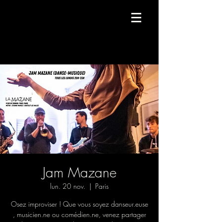
Compagnie de danse contemporaine.
Jam Mazane
lun. 20 nov.
  |  
Paris
Osez improviser ! Que vous soyez danseur.euse
, musicien.ne ou comédien.ne, venez partager