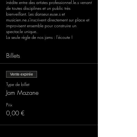
inédite entre des artistes professionnel.le.s venant
de toutes disciplines et un public très
bienveillant. Les danseur.euse.s et
musicien.ne.s'inscrivent directement sur place et
improvisent ensemble pour construire un
spectacle unique.
La seule règle de nos jams : l'écoute !
Billets
Vente expirée
Type de billet
Jam Mazane
Prix
0,00 €