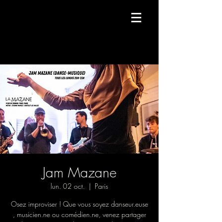
Compagnie de danse contemporaine.
Jam Mazane
lun. 02 oct.
  |  
Paris
Osez improviser ! Que vous soyez danseur.euse
, musicien.ne ou comédien.ne, venez partager