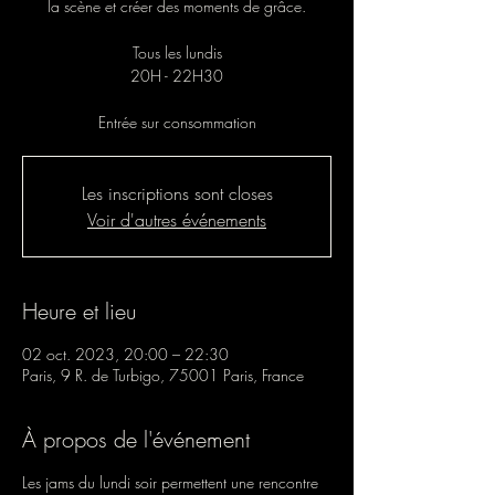
la scène et créer des moments de grâce.
Tous les lundis
20H - 22H30
Entrée sur consommation
Les inscriptions sont closes
Voir d'autres événements
Heure et lieu
02 oct. 2023, 20:00 – 22:30
Paris, 9 R. de Turbigo, 75001 Paris, France
À propos de l'événement
Les jams du lundi soir permettent une rencontre