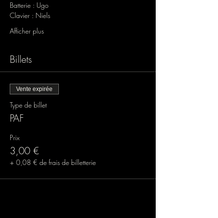
Batterie : Ugo 
Clavier : Niels 
Afficher plus
Billets
Vente expirée
Type de billet
PAF
Prix
3,00 €
+ 0,08 € de frais de billetterie