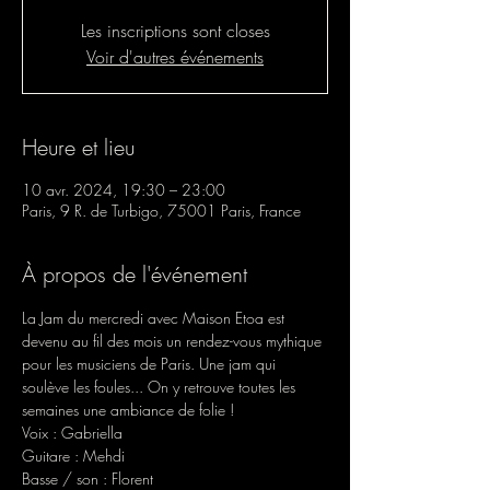
Les inscriptions sont closes
Voir d'autres événements
Heure et lieu
10 avr. 2024, 19:30 – 23:00
Paris, 9 R. de Turbigo, 75001 Paris, France
À propos de l'événement
La Jam du mercredi avec Maison Etoa est 
devenu au fil des mois un rendez-vous mythique 
pour les musiciens de Paris. Une jam qui 
soulève les foules... On y retrouve toutes les 
semaines une ambiance de folie ! 
Voix : Gabriella 
Guitare : Mehdi 
Basse / son : Florent 