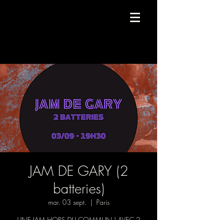
Compagnie de danse contemporaine.
JAM DE GARY (2
batteries)
mar. 03 sept.
  |  
Paris
UNE JAM HORS DU COMMUN ! AVEC 2