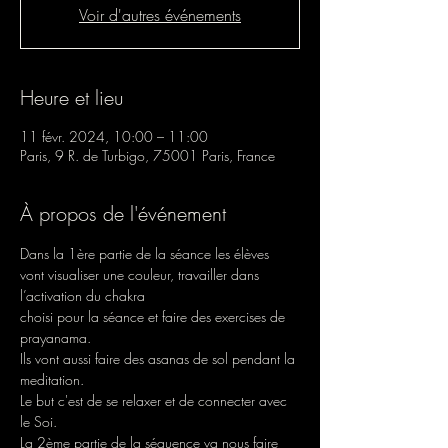
Voir d'autres événements
Heure et lieu
11 févr. 2024, 10:00 – 11:00
Paris, 9 R. de Turbigo, 75001 Paris, France
À propos de l'événement
Dans la 1ère partie de la séance les élèves 
vont visualiser une couleur, travailler dans 
l’activation du chakra
choisi pour la séance et faire des exercises de 
prayanama.

Ils vont aussi faire des asanas de sol pendant la 
meditation.
Le but c'est de se relaxer et de connecter avec 
le Soi.
La 2ème partie de la séquence va nous faire 