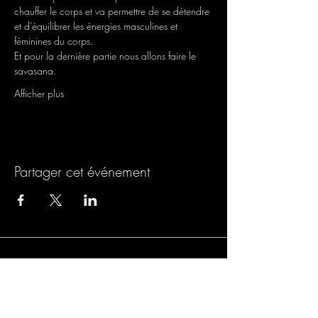
chauffer le corps et va permettre de se détendre 
et d’équilibrer les énergies masculines et
féminines du corps.

Et pour la dernière partie nous allons faire le
savasana.
Afficher plus
Partager cet événement
Association loi 1901
9 rue de Turbigo, 75001 PARIS
SIREN : 838803054
Licence spectacle : L-R-24-1121
Mail : lamazane.fulconis@gmail.com