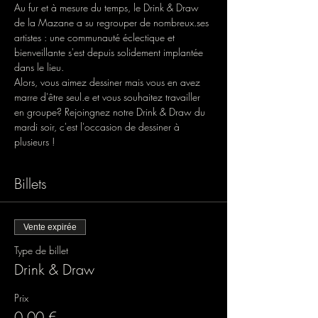
Au fur et à mesure du temps, le Drink & Draw 
de la Mazane a su regrouper de nombreux.ses 
artistes : une communauté éclectique et 
bienveillante s'est depuis solidement implantée 
dans le lieu.
Alors, vous aimez dessiner mais vous en avez 
marre d'être seul.e et vous souhaitez travailler 
en groupe? Rejoingnez notre Drink & Draw du 
mardi soir, c'est l'occasion de dessiner à 
plusieurs !
Billets
Vente expirée
Type de billet
Drink & Draw
Prix
0,00 €