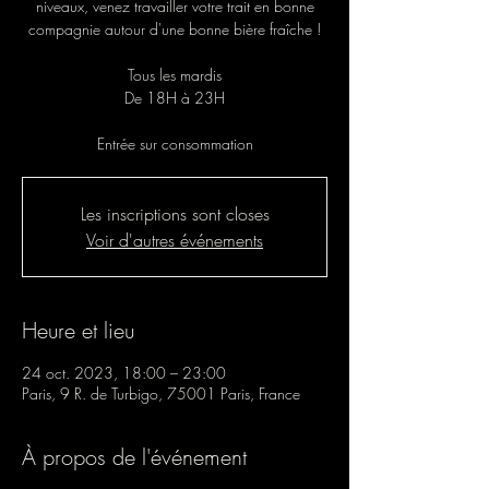
niveaux, venez travailler votre trait en bonne
compagnie autour d'une bonne bière fraîche !
Tous les mardis
De 18H à 23H
Entrée sur consommation
Les inscriptions sont closes
Voir d'autres événements
Heure et lieu
24 oct. 2023, 18:00 – 23:00
Paris, 9 R. de Turbigo, 75001 Paris, France
À propos de l'événement