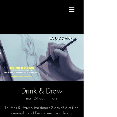
Compagnie de danse contemporaine.
Drink & Draw
mar. 24 oct.
  |  
Paris
Le Drink & Draw existe depuis 2 ans déjà et il ne
désemplit pas ! Dessinateur.rice.s de tous