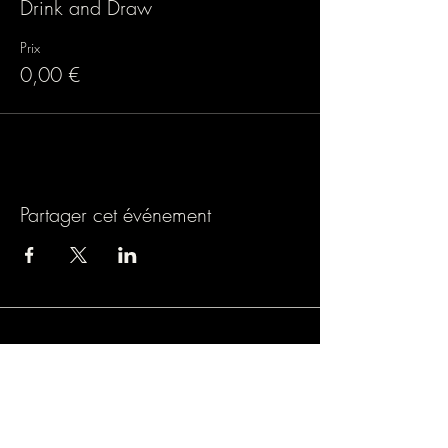
Drink and Draw
Prix
0,00 €
Partager cet événement
Association loi 1901
9 rue de Turbigo, 75001 PARIS
SIREN : 838803054
Licence spectacle : L-R-24-1121
Mail : lamazane.fulconis@gmail.com
Mentions légales.