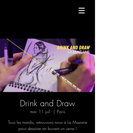
Compagnie de danse contemporaine.
Drink and Draw
mar. 11 juil.
  |  
Paris
Tous les mardis, retrouvons nous à La Mazane
pour dessiner en buvant un verre !