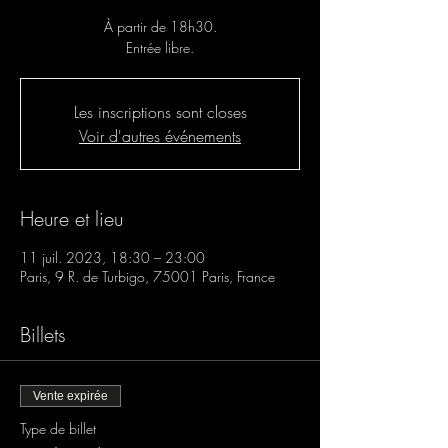
À partir de 18h30.
Entrée libre.
Les inscriptions sont closes
Voir d'autres événements
Heure et lieu
11 juil. 2023, 18:30 – 23:00
Paris, 9 R. de Turbigo, 75001 Paris, France
Billets
Vente expirée
Type de billet