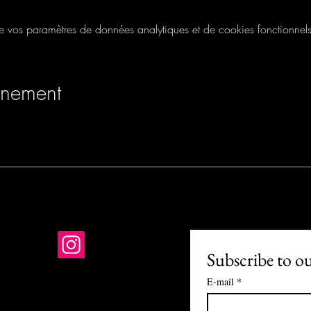
vos paramètres de données analytiques et de cookies fonctionnels
énement
Subscribe to o
E-mail
*
01 PARIS