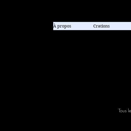
Compagnie de danse contem
À propos
Crations
Tous l