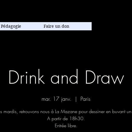
poraine.
Pédagogie
Faire un don
Drink and Draw
mar. 17 janv.
  |  
Paris
es mardis, retrouvons nous à La Mazane pour dessiner en buvant un 
A partir de 18h30.
Entrée libre.