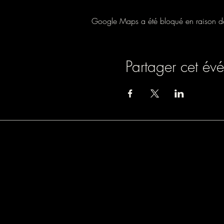
Google Maps a été bloqué en raison de 
Partager cet év
Association loi 1901
9 rue de Turbigo, 750