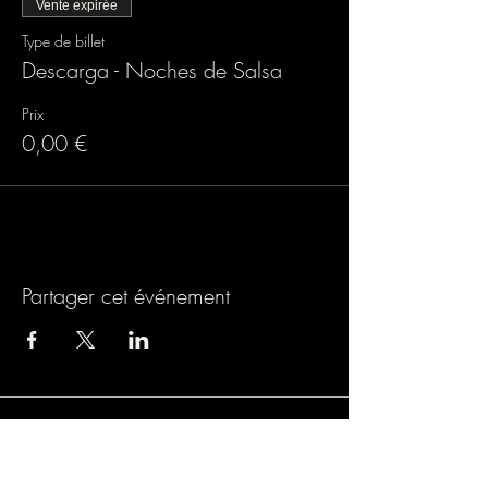
Vente expirée
Type de billet
Descarga - Noches de Salsa
Prix
0,00 €
Partager cet événement
Association loi 1901
9 rue de Turbigo, 75001 PARIS
SIREN : 838803054