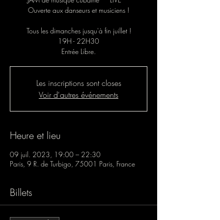
Ouverte aux danseurs et musiciens !
Tous les dimanches jusqu'à fin juillet !
19H - 22H30
Entrée Libre.
Les inscriptions sont closes
Voir d'autres événements
Heure et lieu
09 juil. 2023, 19:00 – 22:30
Paris, 9 R. de Turbigo, 75001 Paris, France
Billets