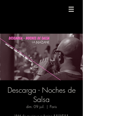
Compagnie de danse contemporaine.
Descarga - Noches de
Salsa
dim. 09 juil.
  |  
Paris
JAM de musique cubaine **LIVE**