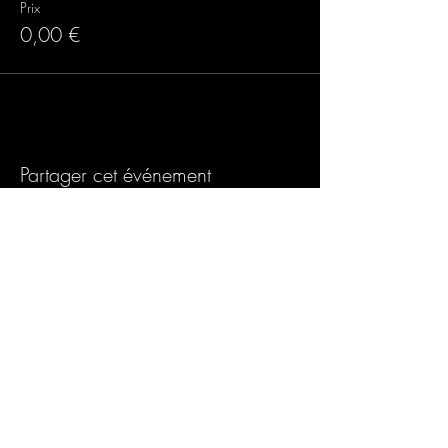
Prix
0,00 €
Partager cet événement
Association loi 1901
9 rue de Turbigo, 75001 PARIS
SIREN : 838803054
Licence spectacle : L-R-24-1121
Mail : lamazane.fulconis@gmail.com
Mentions légales.