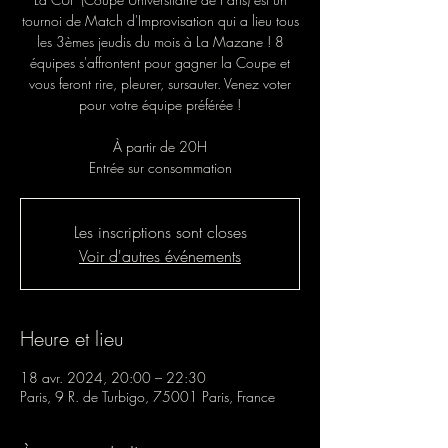
tournoi de Match d'Improvisation qui a lieu tous
les 3èmes jeudis du mois à La Mazane ! 8
équipes s'affrontent pour gagner la Coupe et
vous feront rire, pleurer, sursauter. Venez voter
pour votre équipe préférée !
À partir de 20H
Entrée sur consommation
Les inscriptions sont closes
Voir d'autres événements
Heure et lieu
18 avr. 2024, 20:00 – 22:30
Paris, 9 R. de Turbigo, 75001 Paris, France