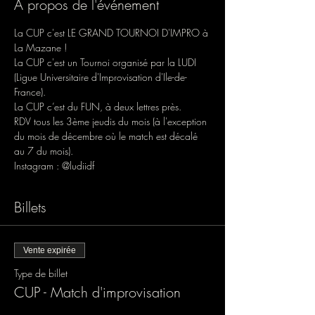
À propos de l'événement
La CUP c'est LE GRAND TOURNOI D'IMPRO à 
La Mazane !
La CUP c'est un Tournoi organisé par la LUDI 
(Ligue Universitaire d'Improvisation d'Ile-de-
France).
La CUP c’est du FUN, à deux lettres près.
RDV tous les 3ème jeudis du mois (à l'exception 
du mois de décembre où le match est décalé 
au 7 du mois).
Instagram : @ludiidf
Billets
Vente expirée
Type de billet
CUP - Match d'improvisation