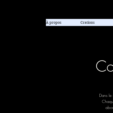
Compagnie de danse contem
À propos
Crations
Co
Dans le 
Chaque
abor