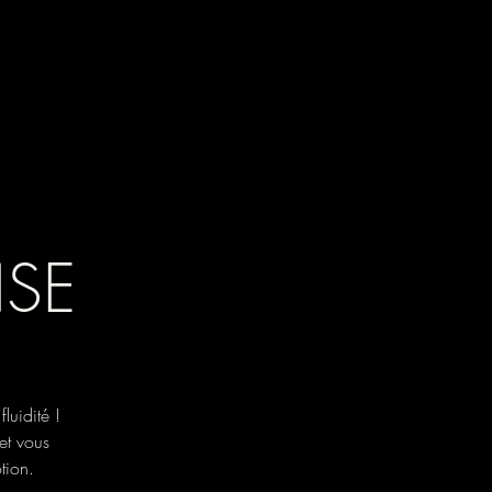
NSE
luidité !
et vous
tion.