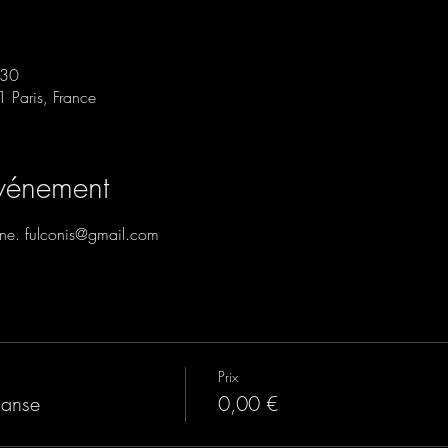
:30
1 Paris, France
événement
ane. fulconis@gmail.com
Prix
danse
0,00 €