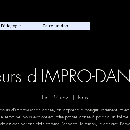
poraine.
Pédagogie
Faire un don
urs d'IMPRO-DA
lun. 27 nov.
  |  
Paris
cours d'improvisation danse, on apprend à bouger librement, avec f
 semaine, vous explorerez votre propre danse à partir d'un thème 
derez des notions clefs comme l'espace, le temps, le contact, l'émo