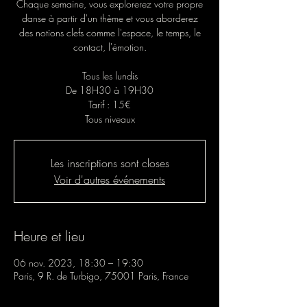
Chaque semaine, vous explorerez votre propre
danse à partir d'un thème et vous aborderez
des notions clefs comme l'espace, le temps, le
contact, l'émotion.
Tous les lundis
De 18H30 à 19H30
Tarif : 15€
Tous niveaux
Les inscriptions sont closes
Voir d'autres événements
Heure et lieu
06 nov. 2023, 18:30 – 19:30
Paris, 9 R. de Turbigo, 75001 Paris, France