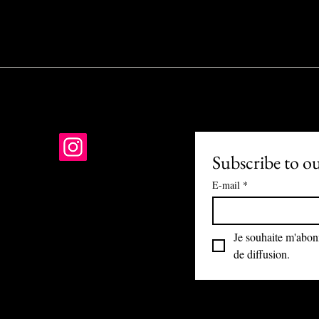
Subscribe to o
E-mail
*
01 PARIS
-R-24-1121
Je souhaite m'abonne
nis@gmail.com
de diffusion.