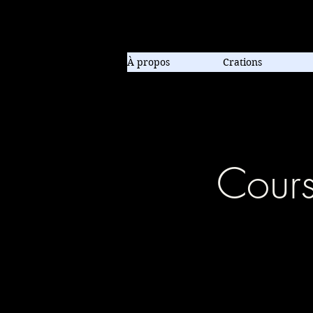
Compagnie de danse contem
À propos
Crations
Cour