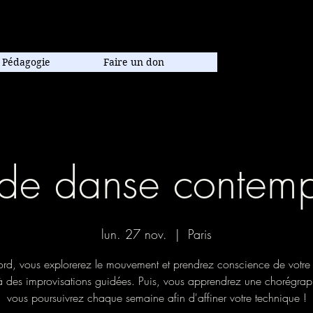
poraine.
Pédagogie
Faire un don
de danse contem
lun. 27 nov.
  |  
Paris
rd, vous explorerez le mouvement et prendrez conscience de votre
à des improvisations guidées. Puis, vous apprendrez une chorégrap
vous poursuivrez chaque semaine afin d'affiner votre technique !