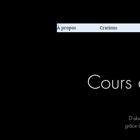
Compagnie de danse contem
À propos
Crations
Cours 
D'abo
grâce 