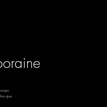
poraine
 corps
hie que