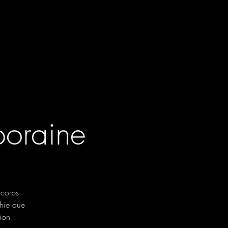
poraine
 corps
hie que
ion !