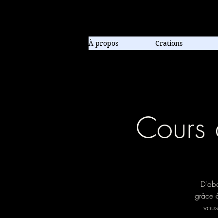
Compagnie de danse contem
À propos
Crations
Cours 
D'abo
grâce 
vous