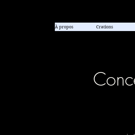
Compagnie de danse contem
À propos
Crations
Conce