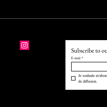
Subscribe to o
E-mail
*
01 PARIS
-R-24-1121
Je souhaite m'abonne
nis@gmail.com
de diffusion.