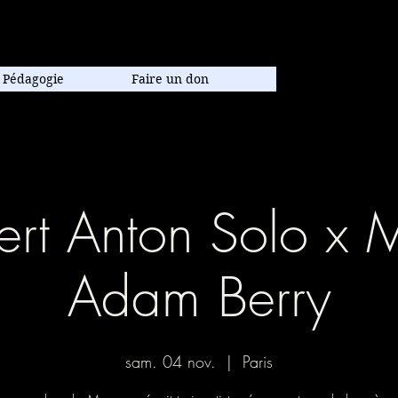
poraine.
Pédagogie
Faire un don
rt Anton Solo x 
Adam Berry
sam. 04 nov.
  |  
Paris