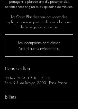
partagent le plateau afin d'y présenter des
performances originales du quizaine de minutes.
Les Cartes Blanches sont des spectacles
mythiques où vous pourrez découvrir la crème
de l'émergence parisienne.
Les inscriptions sont closes
Voir d'autres événements
Heure et lieu
05 févr. 2024, 19:30 – 21:30
Paris, 9 R. de Turbigo, 75001 Paris, France
Billets