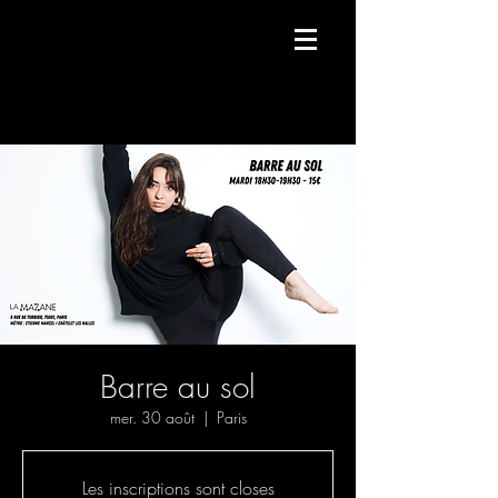
Compagnie de danse contemporaine.
Barre au sol
mer. 30 août
  |  
Paris
Les inscriptions sont closes