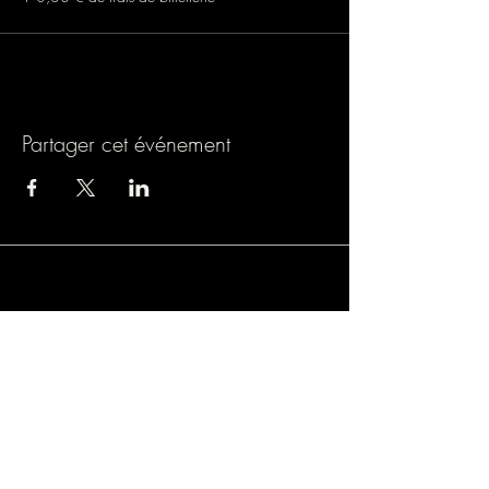
Partager cet événement
Association loi 1901
9 rue de Turbigo, 75001 PARIS
SIREN : 838803054
Licence spectacle : L-R-24-1121
Mail : lamazane.fulconis@gmail.com
Mentions légales.