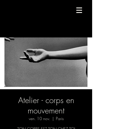
Compagnie de danse contemporaine.
Atelier - corps en
mouvement
ven. 10 nov.
  |  
Paris
TON CORPS EST TON CHEZ TOI