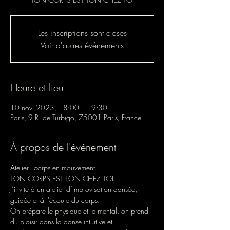
Les inscriptions sont closes
Voir d'autres événements
Heure et lieu
10 nov. 2023, 18:00 – 19:30
Paris, 9 R. de Turbigo, 75001 Paris, France
À propos de l'événement
Atelier - corps en mouvement
TON CORPS EST TON CHEZ TOI
J’invite à un atelier d’improvisation dansée, 
guidée et à l'écoute du corps.
On prépare le physique et le mental, on prend 
du plaisir dans la danse intuitive et