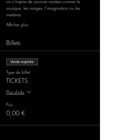
on s’inspire de sources variées comme la 
musique, les images, l’imagination ou les
matières.
Afficher plus
Billets
Vente expirée
Type de billet
TICKETS
Plus d'info
Prix
0,00 €