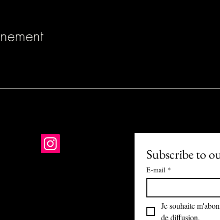
énement
Subscribe to o
E-mail
*
01 PARIS
-R-24-1121
Je souhaite m'abonne
nis@gmail.com
de diffusion.