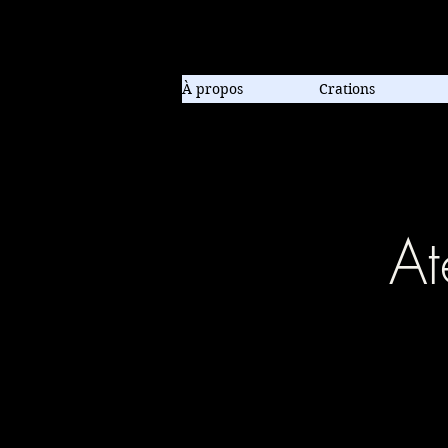
Compagnie de danse contem
À propos
Crations
At