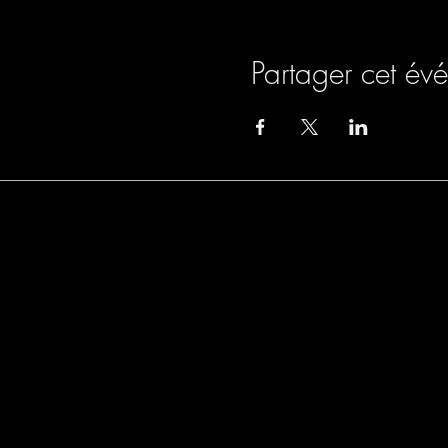
Partager cet év
Association loi 1901
9 rue de Turbigo, 750
SIREN : 838803054
Licence spectacle : L
Mail : lamazane.fulco