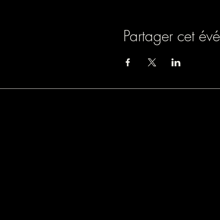
Partager cet év
Association loi 1901
9 rue de Turbigo, 750
SIREN : 838803054
Licence spectacle : L
Mail : lamazane.fulco