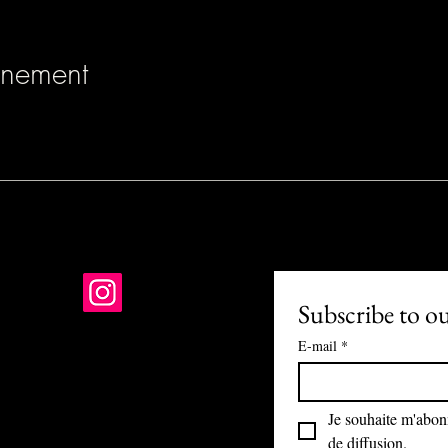
énement
Subscribe to o
E-mail
*
01 PARIS
-R-24-1121
Je souhaite m'abonne
nis@gmail.com
de diffusion.