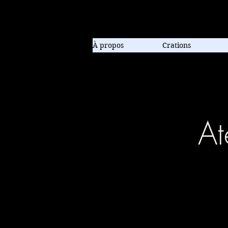
Compagnie de danse contem
À propos
Crations
At