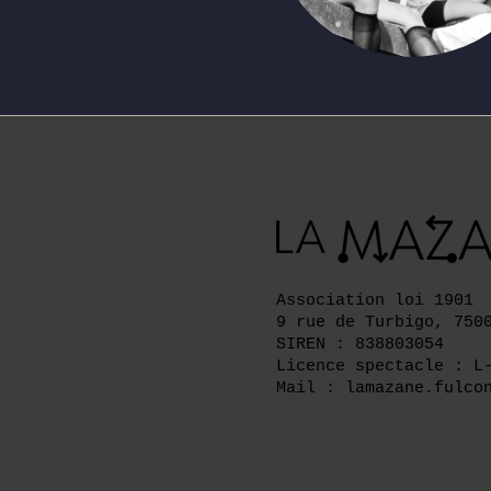
Association loi 1901
9 rue de Turbigo, 750
SIREN : 838803054
Licence spectacle : L
Mail : lamazane.fulco