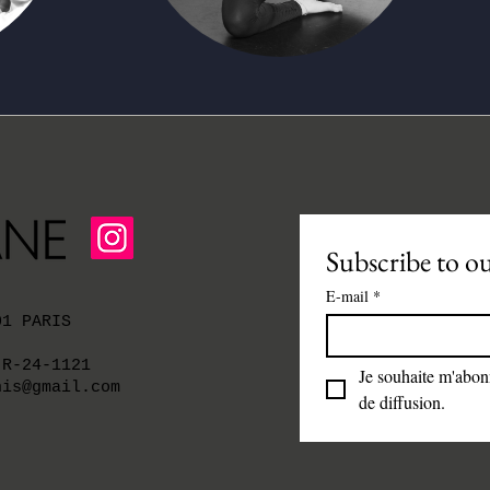
Subscribe to o
E-mail
*
01 PARIS
-R-24-1121
Je souhaite m'abonne
nis@gmail.com
de diffusion.